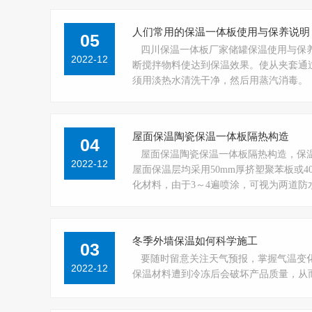
人们常用的保温一体板使用与保养说明
05
四川保温一体板厂家储罐保温使用与保
2022-12
断搅拌物料使达到保温效果。使从夹套通
须用淡热水清洗干净，然后用蒸汽消毒。
屋面保温陶瓷保温一体板隔热构造
04
屋面保温陶瓷保温一体板隔热构造，保
2022-12
屋面保温层均采用50mm厚挤塑聚苯板或
化材料，由于3～4遍喷涂，可视为两道防
冬季外墙保温如何科学施工
03
要随时留意关注天气预报，掌握气温变
2022-12
保温材料遭到冷冻后会破坏产品质量，从