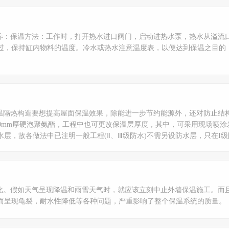
养：保温方法：工作时，打开热水进口阀门，启动进热水泵，热水从溢流
过，保持缸内物料的温度。冷水或热水注意温度表，以便达到保温之目的
温隔热构造要想提高屋面保温效果，除能进一步节约能源外，还对防止结
40mm厚硬泡聚氨酯，工程中也可更改保温层厚度，其中，可采用现场喷
水层，故各做法中已注明一般工程(Ⅱ、Ⅲ级防水)不需另设防水层，只在I
化。假如天气呈现降温和雨雪天气时，就应该立刻中止外墙保温施工。而且
而呈现龟裂，耐水性降低等各种问题，严重影响了整个保温系统的质量。