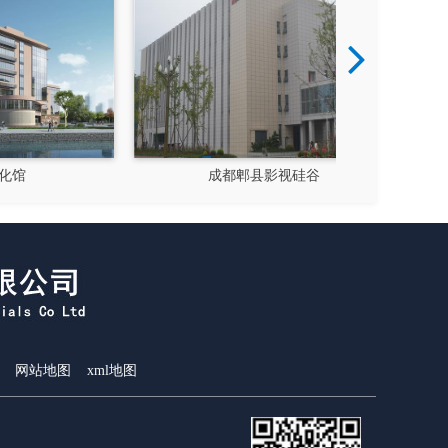
成都郫县影视硅谷
新都
网站地图
xml地图